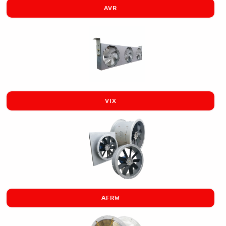
AVR
VIX
AFRW