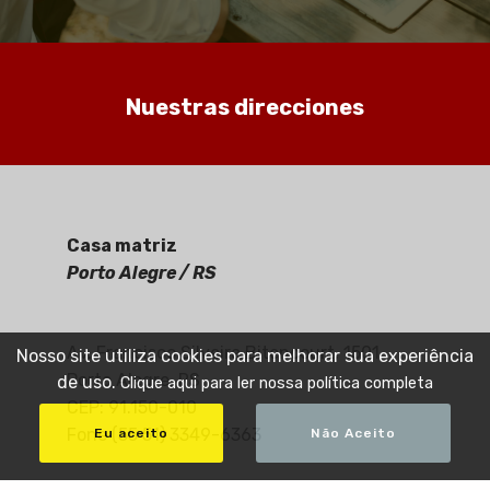
Nuestras direcciones
Casa matriz
Porto Alegre / RS
Av. Francisco Silveira Bitencourt, 1501
Nosso site utiliza cookies para melhorar sua experiência
Porto Alegre, RS
de uso.
Clique aqui para ler nossa política completa
CEP: 91.150-010
Fone (55 51) 3349-6363
Eu aceito
Não Aceito