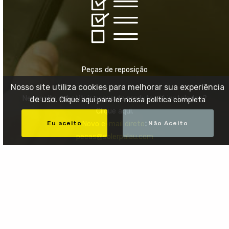
Peças de reposição
Nosso site utiliza cookies para melhorar sua experiência
Necessita substituir peças de produtos já instalados?
de uso.
Clique aqui para ler nossa política completa
Clique aqui.
:
Eu aceito
Não Aceito
Novo e-mail direto
pecas@solerpalau.com